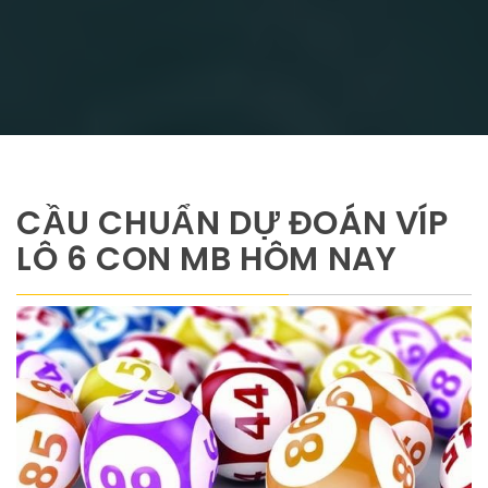
CẦU CHUẨN DỰ ĐOÁN VÍP
LÔ 6 CON MB HÔM NAY