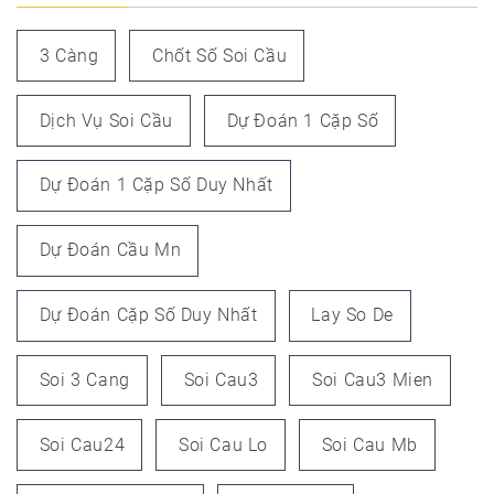
3 Càng
Chốt Số Soi Cầu
Dịch Vụ Soi Cầu
Dự Đoán 1 Cặp Số
Dự Đoán 1 Cặp Số Duy Nhất
Dự Đoán Cầu Mn
Dự Đoán Cặp Số Duy Nhất
Lay So De
Soi 3 Cang
Soi Cau3
Soi Cau3 Mien
Soi Cau24
Soi Cau Lo
Soi Cau Mb