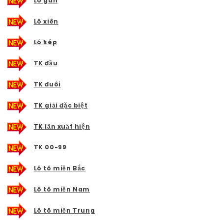
Lô gan
Lô xiên
Lô kép
TK đầu
TK đuôi
TK giải đặc biệt
TK lần xuất hiện
TK 00-99
Lô tô miền Bắc
Lô tô miền Nam
Lô tô miền Trung