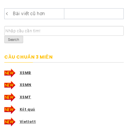
Điều
Bài viết cũ hơn
hướng
bài
viết
Search
CẦU CHUẨN 3 MIỀN
XSMB
XSMN
XSMT
Kết quả
Vietlott