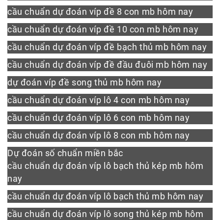
cầu chuẩn dự đoán víp đề 8 con mb hôm nay
cầu chuẩn dự đoán víp đề 10 con mb hôm nay
cầu chuẩn dự đoán víp đề bạch thủ mb hôm nay
cầu chuẩn dự đoán víp đề đầu đuôi mb hôm nay
dự đoán víp đề song thủ mb hôm nay
cầu chuẩn dự đoán víp lô 4 con mb hôm nay
cầu chuẩn dự đoán víp lô 6 con mb hôm nay
cầu chuẩn dự đoán víp lô 8 con mb hôm nay
Dự đoán số chuẩn miền bắc
cầu chuẩn dự đoán víp lô bạch thủ kép mb hôm
nay
cầu chuẩn dự đoán víp lô bạch thủ mb hôm nay
cầu chuẩn dự đoán víp lô song thủ kép mb hôm