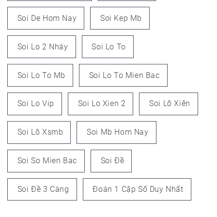
Soi De Hom Nay
Soi Kep Mb
Soi Lo 2 Nháy
Soi Lo To
Soi Lo To Mb
Soi Lo To Mien Bac
Soi Lo Vip
Soi Lo Xien 2
Soi Lô Xiên
Soi Lô Xsmb
Soi Mb Hom Nay
Soi So Mien Bac
Soi Đề
Soi Đề 3 Càng
Đoán 1 Cặp Số Duy Nhất