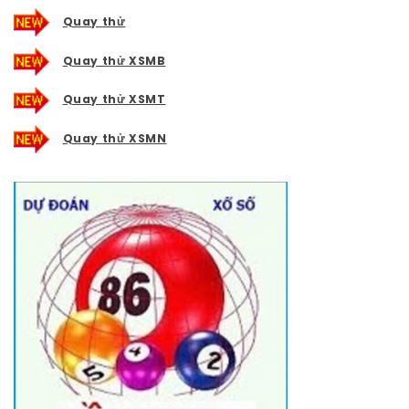
Quay thử
Quay thử XSMB
Quay thử XSMT
Quay thử XSMN