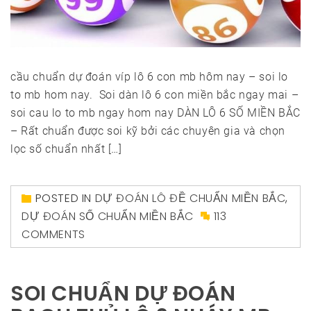
cầu chuẩn dự đoán víp lô 6 con mb hôm nay – soi lo
to mb hom nay. Soi dàn lô 6 con miền bắc ngay mai –
soi cau lo to mb ngay hom nay DÀN LÔ 6 SỐ MIỀN BẮC
– Rất chuẩn được soi kỹ bởi các chuyên gia và chọn
lọc số chuẩn nhất […]
POSTED IN
DỰ ĐOÁN LÔ ĐỀ CHUẨN MIỀN BẮC
,
DỰ ĐOÁN SỐ CHUẨN MIỀN BẮC
113
COMMENTS
SOI CHUẨN DỰ ĐOÁN