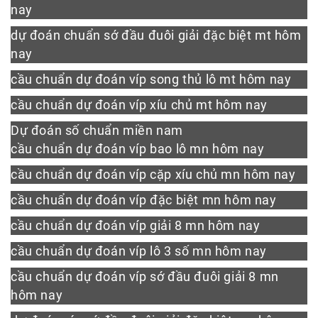
nay
dự đoán chuẩn sớ đầu đuôi giải đặc biệt mt hôm
nay
cầu chuẩn dự đoán víp song thủ lô mt hôm nay
cầu chuẩn dự đoán víp xíu chủ mt hôm nay
Dự đoán số chuẩn miền nam
cầu chuẩn dự đoán víp bao lô mn hôm nay
cầu chuẩn dự đoán víp cặp xíu chủ mn hôm nay
cầu chuẩn dự đoán víp đặc biệt mn hôm nay
cầu chuẩn dự đoán víp giải 8 mn hôm nay
cầu chuẩn dự đoán víp lô 3 số mn hôm nay
cầu chuẩn dự đoán víp sớ đầu đuôi giải 8 mn
hôm nay