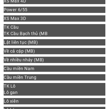
XS Max 4D
Power 6/55
XS Max 3D
TK Cầu
TK Cầu Bạch thủ (MB
Lật liên tục (MB)
Về cả cặp (MB)
Về nhiều nháy (MB)
Cầu miền Nam
Cầu miền Trung
TK Lô
Lô gan
Lô xiên