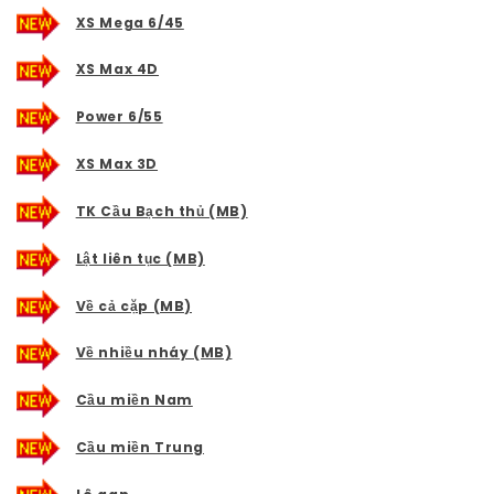
XS Mega 6/45
XS Max 4D
Power 6/55
XS Max 3D
TK Cầu Bạch thủ (MB)
Lật liên tục (MB)
Về cả cặp (MB)
Về nhiều nháy (MB)
Cầu miền Nam
Cầu miền Trung