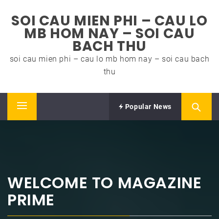
Skip
SOI CAU MIEN PHI – CAU LO
to
MB HOM NAY – SOI CAU
content
BACH THU
soi cau mien phi – cau lo mb hom nay – soi cau bach
thu
Popular News
Primary
Menu
WELCOME TO MAGAZINE
PRIME