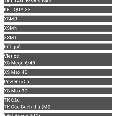
Tính toán lô đề chuẩn
KẾT QUẢ XS
XSMB
XSMN
XSMT
Kết quả
Vietlott
XS Mega 6/45
XS Max 4D
Power 6/55
XS Max 3D
TK Cầu
TK Cầu Bạch thủ (MB