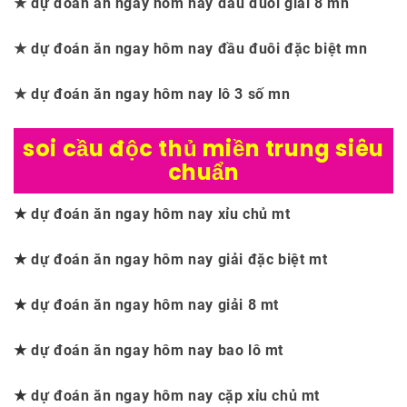
★ dự đoán ăn ngay hôm nay đầu đuôi giải 8 mn
★ dự đoán ăn ngay hôm nay đầu đuôi đặc biệt mn
★ dự đoán ăn ngay hôm nay lô 3 số mn
soi cầu độc thủ miền trung siêu
chuẩn
★
dự đoán ăn ngay hôm nay xỉu chủ mt
★
dự đoán ăn ngay hôm nay giải đặc biệt mt
★
dự đoán ăn ngay hôm nay giải 8 mt
★
dự đoán ăn ngay hôm nay bao lô mt
★
dự đoán ăn ngay hôm nay cặp xỉu chủ mt