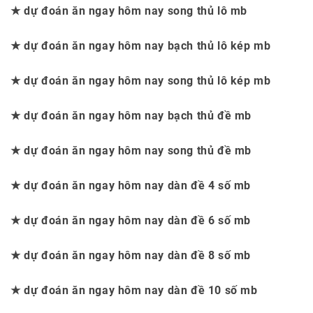
★ dự đoán ăn ngay hôm nay song thủ lô mb
★ dự đoán ăn ngay hôm nay bạch thủ lô kép mb
★ dự đoán ăn ngay hôm nay song thủ lô kép mb
★ dự đoán ăn ngay hôm nay bạch thủ đề mb
★ dự đoán ăn ngay hôm nay song thủ đề mb
★ dự đoán ăn ngay hôm nay dàn đề 4 số mb
★ dự đoán ăn ngay hôm nay dàn đề 6 số mb
★ dự đoán ăn ngay hôm nay dàn đề 8 số mb
★ dự đoán ăn ngay hôm nay dàn đề 10 số mb