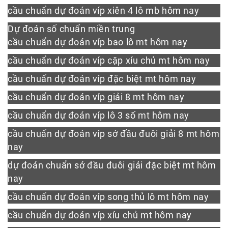
cầu chuẩn dự đoán víp xiên 4 lô mb hôm nay
Dự đoán số chuẩn miền trung
cầu chuẩn dự đoán víp bao lô mt hôm nay
cầu chuẩn dự đoán víp cặp xíu chủ mt hôm nay
cầu chuẩn dự đoán víp đặc biệt mt hôm nay
cầu chuẩn dự đoán víp giải 8 mt hôm nay
cầu chuẩn dự đoán víp lô 3 số mt hôm nay
cầu chuẩn dự đoán víp sớ đầu đuôi giải 8 mt hôm
nay
dự đoán chuẩn sớ đầu đuôi giải đặc biệt mt hôm
nay
cầu chuẩn dự đoán víp song thủ lô mt hôm nay
cầu chuẩn dự đoán víp xíu chủ mt hôm nay