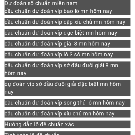
Dự đoán số chuẩn miền nam
cầu chuẩn dự đoán víp bao lô mn hôm nay
cầu chuẩn dự đoán víp cặp xíu chủ mn hôm nay
cầu chuẩn dự đoán víp đặc biệt mn hôm nay
cầu chuẩn dự đoán víp giải 8 mn hôm nay
cầu chuẩn dự đoán víp lô 3 số mn hôm nay
cầu chuẩn dự đoán víp sớ đầu đuôi giải 8 mn
hôm nay
dự đoán víp sớ đầu đuôi giải đặc biệt mn hôm
nay
cầu chuẩn dự đoán víp song thủ lô mn hôm nay
cầu chuẩn dự đoán víp xíu chủ mn hôm nay
Hướng dẫn lô đề chuẩn xác