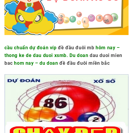
cầu chuẩn dự đoán víp
đề đầu đuôi mb
hôm nay –
thong ke de dau duoi xsmb. Du doan
dau duoi mien
bac
hom nay – du doan
đề đầu đuôi miền bắc