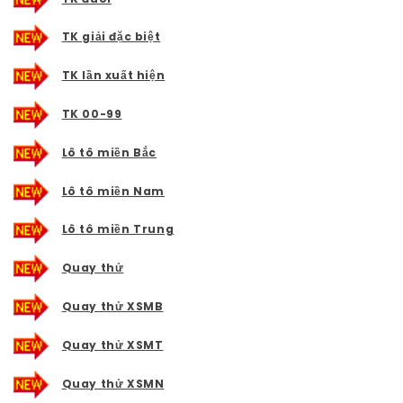
TK giải đặc biệt
TK lần xuất hiện
TK 00-99
Lô tô miền Bắc
Lô tô miền Nam
Lô tô miền Trung
Quay thử
Quay thử XSMB
Quay thử XSMT
Quay thử XSMN