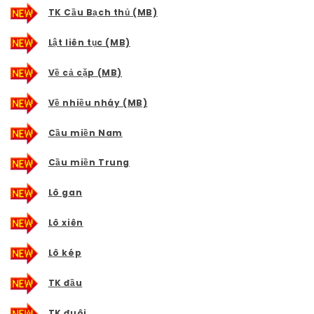
TK Cầu Bạch thủ (MB)
Lật liên tục (MB)
Về cả cặp (MB)
Về nhiều nháy (MB)
Cầu miền Nam
Cầu miền Trung
Lô gan
Lô xiên
Lô kép
TK đầu
TK đuôi