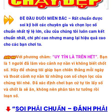
ĐỀ ĐẦU ĐUÔI MIỀN BẮC – Rất chuẩn được
soi kỹ bởi các chuyên gia và chọn lọc số
chuẩn nhất tỷ lệ lớn, cầu của chúng tôi luôn cam kết
chuẩn nhất, chi phí cao nhưng mang lại hiệu quả cao
cho các bạn chơi to.
Với phương châm:
“UY TÍN LÀ TRÊN HẾT”
. Bạn
là 1 người đã lâm vào cảnh nợ nần vì không biết chốt
số. Hãy để chúng tôi giúp bạn chiến thắng mỗi ngày
và thoát cảnh nợ nần từ những con số chọn lọc của
chúng tôi nhé. Đã xác định chơi bạn cứ tự tin lấy số
và chốt là sẽ ăn, không nên phân tán tư tưởng rồi
loạn số.
“
SOI PHẢI CHUẨN – ĐÁNH PHẢI