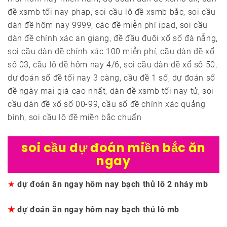
đề xsmb tối nay phap, soi cầu lô đề xsmb bắc, soi cầu
dàn đề hôm nay 9999, các đề miễn phí ipad, soi cầu
dàn đề chính xác an giang, đề đầu đuôi xổ số đà nẵng,
soi cầu dàn đề chính xác 100 miễn phí, cầu dàn đề xổ
số 03, cầu lô đề hôm nay 4/6, soi cầu dàn đề xổ số 50,
dự đoán số đề tối nay 3 càng, cầu đề 1 số, dự đoán số
đề ngày mai giá cao nhất, dàn đề xsmb tối nay tử, soi
cầu dàn đề xổ số 00-99, cầu số đề chính xác quảng
bình, soi cầu lô đề miền bắc chuẩn
soi cầu dự đoán miền bắc ăn
ngay
★
dự đoán ăn ngay hôm nay bạch thủ lô 2 nháy mb
★
dự đoán ăn ngay hôm nay bạch thủ lô mb