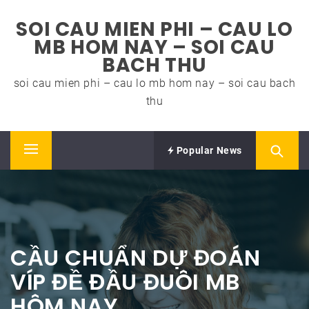
Skip
SOI CAU MIEN PHI – CAU LO
to
MB HOM NAY – SOI CAU
content
BACH THU
soi cau mien phi – cau lo mb hom nay – soi cau bach
thu
Popular News
Primary
Menu
CẦU CHUẨN DỰ ĐOÁN
VÍP ĐỀ ĐẦU ĐUÔI MB
HÔM NAY