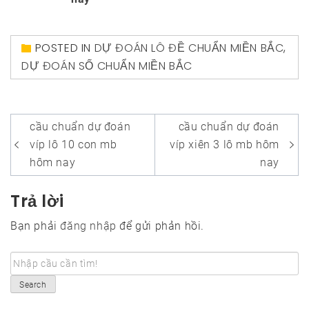
POSTED IN
DỰ ĐOÁN LÔ ĐỀ CHUẨN MIỀN BẮC
,
DỰ ĐOÁN SỐ CHUẨN MIỀN BẮC
Điều
cầu chuẩn dự đoán
cầu chuẩn dự đoán
hướng
víp lô 10 con mb
víp xiên 3 lô mb hôm
bài
hôm nay
nay
viết
Trả lời
Bạn phải
đăng nhập
để gửi phản hồi.
Search