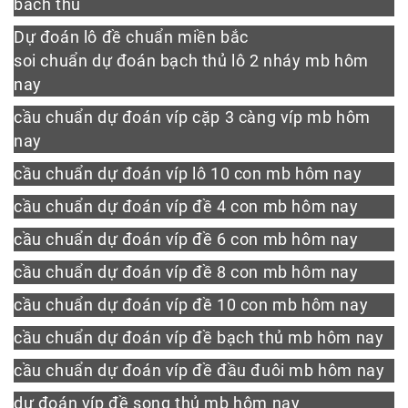
bach thu
Dự đoán lô đề chuẩn miền bắc
soi chuẩn dự đoán bạch thủ lô 2 nháy mb hôm
nay
cầu chuẩn dự đoán víp cặp 3 càng víp mb hôm
nay
cầu chuẩn dự đoán víp lô 10 con mb hôm nay
cầu chuẩn dự đoán víp đề 4 con mb hôm nay
cầu chuẩn dự đoán víp đề 6 con mb hôm nay
cầu chuẩn dự đoán víp đề 8 con mb hôm nay
cầu chuẩn dự đoán víp đề 10 con mb hôm nay
cầu chuẩn dự đoán víp đề bạch thủ mb hôm nay
cầu chuẩn dự đoán víp đề đầu đuôi mb hôm nay
dự đoán víp đề song thủ mb hôm nay