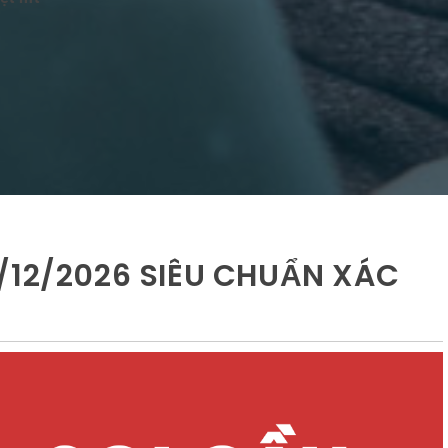
/12/2026 SIÊU CHUẨN XÁC