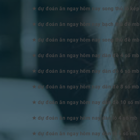
★ dự đoán ăn ngay hôm nay song thủ lô ké
★ dự đoán ăn ngay hôm nay bạch thủ đề mb
★ dự đoán ăn ngay hôm nay song thủ đề mb
★ dự đoán ăn ngay hôm nay dàn đề 4 số mb
★ dự đoán ăn ngay hôm nay dàn đề 6 số mb
★ dự đoán ăn ngay hôm nay dàn đề 8 số mb
★ dự đoán ăn ngay hôm nay dàn đề 10 số m
★ dự đoán ăn ngay hôm nay dàn lô 4 số mb
★ dự đoán ăn ngay hôm nay dàn lô 6 số mb