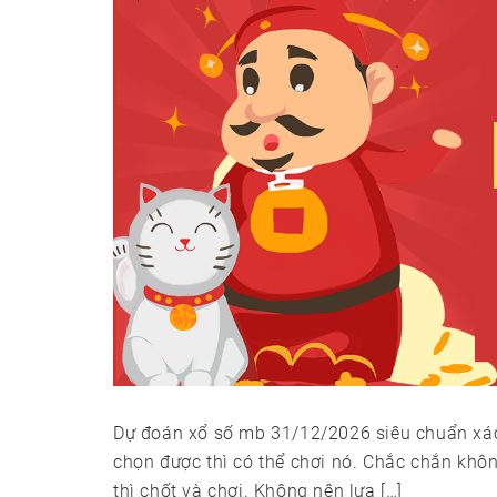
Dự đoán xổ số mb 31/12/2026 siêu chuẩn xá
chọn được thì có thể chơi nó. Chắc chắn khô
thì chốt và chơi. Không nên lựa […]