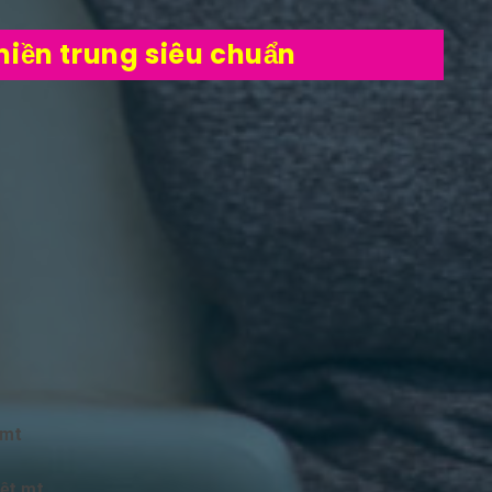
miền trung siêu chuẩn
 mt
ệt mt