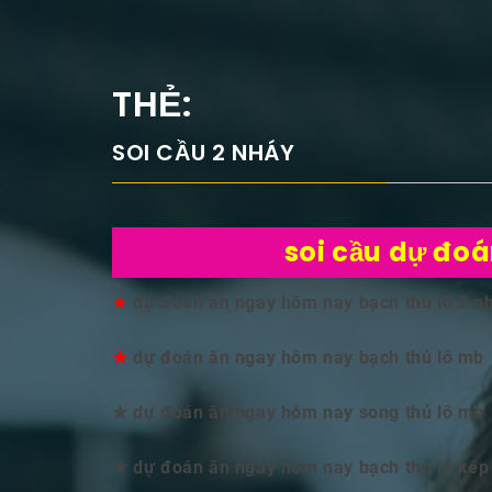
THẺ:
SOI CẦU 2 NHÁY
soi cầu dự đo
★
dự đoán ăn ngay hôm nay bạch thủ lô 2 n
★
dự đoán ăn ngay hôm nay bạch thủ lô mb
★ dự đoán ăn ngay hôm nay song thủ lô mb
★ dự đoán ăn ngay hôm nay bạch thủ lô ké