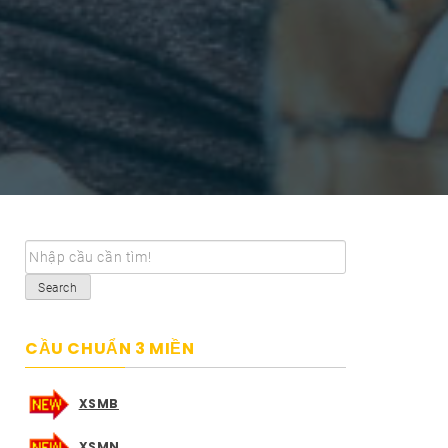
Search
CẦU CHUẨN 3 MIỀN
XSMB
XSMN