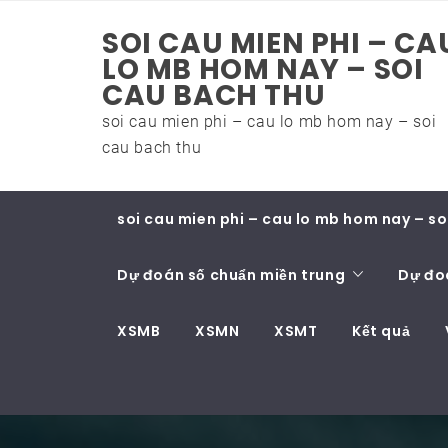
Skip
SOI CAU MIEN PHI – CA
to
LO MB HOM NAY – SOI
content
CAU BACH THU
soi cau mien phi – cau lo mb hom nay – soi
cau bach thu
soi cau mien phi – cau lo mb hom nay – so
Dự đoán số chuẩn miền trung
Dự đo
XSMB
XSMN
XSMT
Kết quả