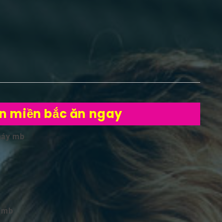
án miền bắc ăn ngay
háy mb
p mb