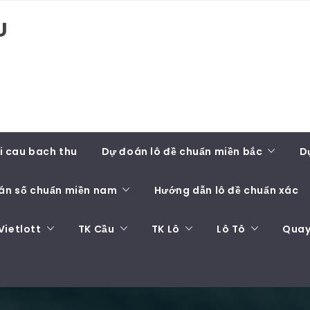
U
i cau bach thu
Dự đoán lô đề chuẩn miền bắc
D
án số chuẩn miền nam
Hướng dẫn lô đề chuẩn xác
Vietlott
TK Cầu
TK Lô
Lô Tô
Quay