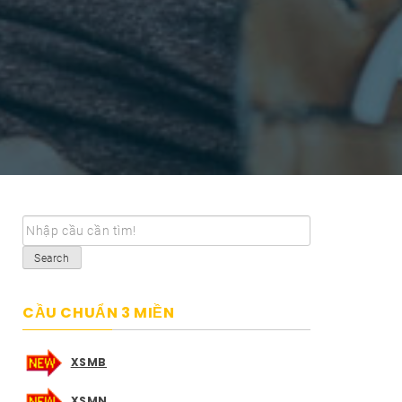
Search
CẦU CHUẨN 3 MIỀN
XSMB
XSMN