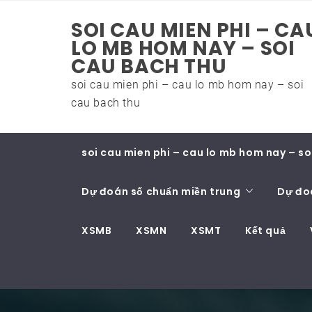
Skip
SOI CAU MIEN PHI – CA
to
LO MB HOM NAY – SOI
content
CAU BACH THU
soi cau mien phi – cau lo mb hom nay – soi
cau bach thu
soi cau mien phi – cau lo mb hom nay – so
Dự đoán số chuẩn miền trung
Dự đo
XSMB
XSMN
XSMT
Kết quả