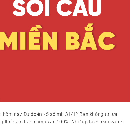
c hôm nay Dự đoán xổ số mb 31/12 Bạn không tự lựa
ng thể đảm bảo chính xác 100%. Nhưng đã có cầu và kết