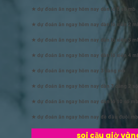
★ dự đoán ăn ngay hôm nay dàn lô 8 số mb
★ dự đoán ăn ngay hôm nay dàn lô xiên 2 m
★ dự đoán ăn ngay hôm nay dàn lô xiên 3 m
★ dự đoán ăn ngay hôm nay dàn lô xiên 4 m
★ dự đoán ăn ngay hôm nay 3 càng mb
★ dự đoán ăn ngay hôm nay dàn 3 càng 2 s
★ dự đoán ăn ngay hôm nay dàn lô 10 số m
★ dự đoán ăn ngay hôm nay đề đầu đuôi m
soi cầu giờ và