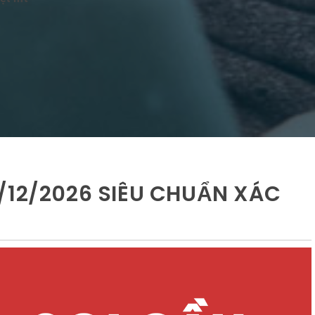
/12/2026 SIÊU CHUẨN XÁC