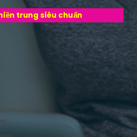
miền trung siêu chuẩn
 mt
ệt mt