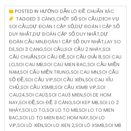
POSTED IN
HƯỚNG DẪN LÔ ĐỀ CHUẨN XÁC
TAGGED
3 CÀNG
,
CHỐT SỐ SOI CẦU
,
DỊCH VỤ
SOI CẦU
,
DỰ ĐOÁN 1 CẶP SỐ
,
DỰ ĐOÁN 1 CẶP SỐ
DUY NHẤT
,
DỰ ĐOÁN CẶP SỐ DUY NHẤT
,
DỰ
ĐOÁN CẦU MN
,
ĐOÁN 1 CẶP SỐ DUY NHẤT
,
LAY SO
DE
,
SOI 3 CANG
,
SOI CẦU
,
SOI CẦU 2 NHÁY
,
SOI
CẦU CHUẨN
,
SOI CẦU ĐỀ
,
SOI CẦU GIẢI 8
,
SOI CAU
LO
,
SOI CAU MB
,
SOI CAU MIEN BAC
,
SOI CẦU MIỀN
NAM
,
SOI CẦU MIỀN TRUNG
,
SOI CAU MN
,
SOI CẦU
SỐ ĐỀ
,
SOI CẦU VIP
,
SOI CẦU XIÊN
,
SOI CAU XỈU
CHỦ
,
SOI CẦU XSMB
,
SOI CẦU XSMB VIP
,
SOI
CAU24
,
SOI CAU3
,
SOI CAU3 MIEN
,
SOI DE HOM
NAY
,
SOI ĐỀ
,
SOI ĐỀ 3 CÀNG
,
SOI KEP MB
,
SOI LO 2
NHÁY
,
SOI LO TO
,
SOI LO TO MB
,
SOI LO TO MIEN
BAC
,
SOI LO TO MIEN BAC HOM NAY
,
SOI LO
VIP
,
SOI LÔ XIÊN
,
SOI LO XIEN 2
,
SOI LÔ XSMB
,
SOI MB