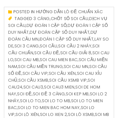
POSTED IN
HƯỚNG DẪN LÔ ĐỀ CHUẨN XÁC
TAGGED
3 CÀNG
,
CHỐT SỐ SOI CẦU
,
DỊCH VỤ
SOI CẦU
,
DỰ ĐOÁN 1 CẶP SỐ
,
DỰ ĐOÁN 1 CẶP SỐ
DUY NHẤT
,
DỰ ĐOÁN CẶP SỐ DUY NHẤT
,
DỰ
ĐOÁN CẦU MN
,
ĐOÁN 1 CẶP SỐ DUY NHẤT
,
LAY SO
DE
,
SOI 3 CANG
,
SOI CẦU
,
SOI CẦU 2 NHÁY
,
SOI
CẦU CHUẨN
,
SOI CẦU ĐỀ
,
SOI CẦU GIẢI 8
,
SOI CAU
LO
,
SOI CAU MB
,
SOI CAU MIEN BAC
,
SOI CẦU MIỀN
NAM
,
SOI CẦU MIỀN TRUNG
,
SOI CAU MN
,
SOI CẦU
SỐ ĐỀ
,
SOI CẦU VIP
,
SOI CẦU XIÊN
,
SOI CAU XỈU
CHỦ
,
SOI CẦU XSMB
,
SOI CẦU XSMB VIP
,
SOI
CAU24
,
SOI CAU3
,
SOI CAU3 MIEN
,
SOI DE HOM
NAY
,
SOI ĐỀ
,
SOI ĐỀ 3 CÀNG
,
SOI KEP MB
,
SOI LO 2
NHÁY
,
SOI LO TO
,
SOI LO TO MB
,
SOI LO TO MIEN
BAC
,
SOI LO TO MIEN BAC HOM NAY
,
SOI LO
VIP
,
SOI LÔ XIÊN
,
SOI LO XIEN 2
,
SOI LÔ XSMB
,
SOI MB