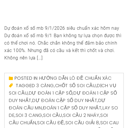
Dự đoán xổ số mb 9/1/2026 siêu chuẩn xác hôm nay
Dự đoán xổ số mb 9/1 Bạn không tự lựa chọn được thì
có thể chơi nó. Chắc chắn không thể đảm bảo chính
xác 100%. Nhưng đã có cầu và kết thì chốt và chơi.
Không nên lựa […]
POSTED IN
HƯỚNG DẪN LÔ ĐỀ CHUẨN XÁC
TAGGED
3 CÀNG
,
CHỐT SỐ SOI CẦU
,
DỊCH VỤ
SOI CẦU
,
DỰ ĐOÁN 1 CẶP SỐ
,
DỰ ĐOÁN 1 CẶP SỐ
DUY NHẤT
,
DỰ ĐOÁN CẶP SỐ DUY NHẤT
,
DỰ
ĐOÁN CẦU MN
,
ĐOÁN 1 CẶP SỐ DUY NHẤT
,
LAY SO
DE
,
SOI 3 CANG
,
SOI CẦU
,
SOI CẦU 2 NHÁY
,
SOI
CẦU CHUẨN
,
SOI CẦU ĐỀ
,
SOI CẦU GIẢI 8
,
SOI CAU