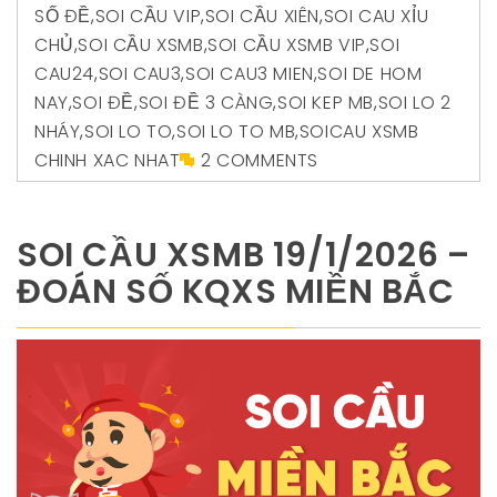
SỐ ĐỀ
,
SOI CẦU VIP
,
SOI CẦU XIÊN
,
SOI CAU XỈU
CHỦ
,
SOI CẦU XSMB
,
SOI CẦU XSMB VIP
,
SOI
CAU24
,
SOI CAU3
,
SOI CAU3 MIEN
,
SOI DE HOM
NAY
,
SOI ĐỀ
,
SOI ĐỀ 3 CÀNG
,
SOI KEP MB
,
SOI LO 2
NHÁY
,
SOI LO TO
,
SOI LO TO MB
,
SOICAU XSMB
CHINH XAC NHAT
2 COMMENTS
SOI CẦU XSMB 19/1/2026 –
ĐOÁN SỐ KQXS MIỀN BẮC