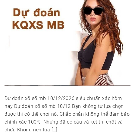
Dự đoán xổ số mb 10/12/2026 siêu chuẩn xác hôm
nay Dự đoán xổ số mb 10/12 Bạn không tự lựa chọn
được thì có thể chơi nó. Chắc chắn không thể đảm bảo
chính xác 100%. Nhưng đã có cầu và kết thì chốt và
chơi. Không nên lựa […]