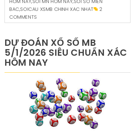
HOM NAY
,
SOI MN HOM NAY
,
SOI SO MIEN
BAC
,
SOICAU XSMB CHINH XAC NHAT
2
COMMENTS
DỰ ĐOÁN XỔ SỐ MB
5/1/2026 SIÊU CHUẨN XÁC
HÔM NAY