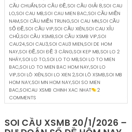
CẦU CHUẨN
,
SOI CẦU ĐỀ
,
SOI CẦU GIẢI 8
,
SOI CAU
LO
,
SOI CAU MB
,
SOI CAU MIEN BAC
,
SOI CẦU MIỀN
NAM
,
SOI CẦU MIỀN TRUNG
,
SOI CAU MN
,
SOI CẦU
SỐ ĐỀ
,
SOI CẦU VIP
,
SOI CẦU XIÊN
,
SOI CAU XỈU
CHỦ
,
SOI CẦU XSMB
,
SOI CẦU XSMB VIP
,
SOI
CAU24
,
SOI CAU3
,
SOI CAU3 MIEN
,
SOI DE HOM
NAY
,
SOI ĐỀ
,
SOI ĐỀ 3 CÀNG
,
SOI KEP MB
,
SOI LO 2
NHÁY
,
SOI LO TO
,
SOI LO TO MB
,
SOI LO TO MIEN
BAC
,
SOI LO TO MIEN BAC HOM NAY
,
SOI LO
VIP
,
SOI LÔ XIÊN
,
SOI LO XIEN 2
,
SOI LÔ XSMB
,
SOI MB
HOM NAY
,
SOI MN HOM NAY
,
SOI SO MIEN
BAC
,
SOICAU XSMB CHINH XAC NHAT
2
COMMENTS
SOI CẦU XSMB 20/1/2026 –