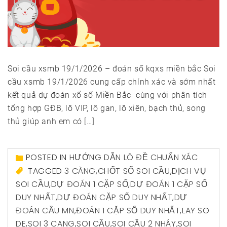
Soi cầu xsmb 19/1/2026 – đoán số kqxs miền bắc Soi
cầu xsmb 19/1/2026 cung cấp chính xác và sớm nhất
kết quả dự đoán xổ số Miền Bắc cùng với phân tích
tổng hợp GĐB, lô VIP, lô gan, lô xiên, bạch thủ, song
thủ giúp anh em có […]
POSTED IN
HƯỚNG DẪN LÔ ĐỀ CHUẨN XÁC
TAGGED
3 CÀNG
,
CHỐT SỐ SOI CẦU
,
DỊCH VỤ
SOI CẦU
,
DỰ ĐOÁN 1 CẶP SỐ
,
DỰ ĐOÁN 1 CẶP SỐ
DUY NHẤT
,
DỰ ĐOÁN CẶP SỐ DUY NHẤT
,
DỰ
ĐOÁN CẦU MN
,
ĐOÁN 1 CẶP SỐ DUY NHẤT
,
LAY SO
DE
,
SOI 3 CANG
,
SOI CẦU
,
SOI CẦU 2 NHÁY
,
SOI