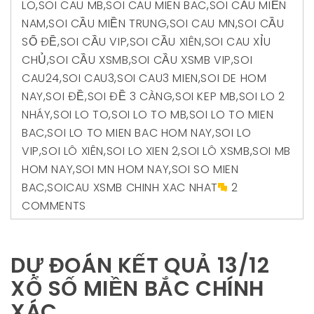
LO
,
SOI CAU MB
,
SOI CAU MIEN BAC
,
SOI CẦU MIỀN
NAM
,
SOI CẦU MIỀN TRUNG
,
SOI CAU MN
,
SOI CẦU
SỐ ĐỀ
,
SOI CẦU VIP
,
SOI CẦU XIÊN
,
SOI CAU XỈU
CHỦ
,
SOI CẦU XSMB
,
SOI CẦU XSMB VIP
,
SOI
CAU24
,
SOI CAU3
,
SOI CAU3 MIEN
,
SOI DE HOM
NAY
,
SOI ĐỀ
,
SOI ĐỀ 3 CÀNG
,
SOI KEP MB
,
SOI LO 2
NHÁY
,
SOI LO TO
,
SOI LO TO MB
,
SOI LO TO MIEN
BAC
,
SOI LO TO MIEN BAC HOM NAY
,
SOI LO
VIP
,
SOI LÔ XIÊN
,
SOI LO XIEN 2
,
SOI LÔ XSMB
,
SOI MB
HOM NAY
,
SOI MN HOM NAY
,
SOI SO MIEN
BAC
,
SOICAU XSMB CHINH XAC NHAT
2
COMMENTS
DỰ ĐOÁN KẾT QUẢ 13/12
XỔ SỐ MIỀN BẮC CHÍNH
XÁC