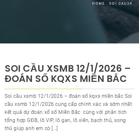
HOME
SOI CAU24
SOI CẦU XSMB 12/1/2026 –
ĐOÁN SỐ KQXS MIỀN BẮC
Soi cầu xsmb 12/1/2026 – đoán số kqxs miền bắc Soi
cầu xsmb 12/1/2026 cung cấp chính xác và sớm nhất
kết quả dự đoán xổ số Miền Bắc cùng với phân tích
tổng hợp GĐB, lô VIP, lô gan, lô xiên, bạch thủ, song
thủ giúp anh em có […]