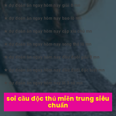
★ dự đoán ăn ngay hôm nay giải 8 mn
★ dự đoán ăn ngay hôm nay bao lô mn
★ dự đoán ăn ngay hôm nay cặp xỉu chủ mn
★ dự đoán ăn ngay hôm nay song thủ lô mn
★ dự đoán ăn ngay hôm nay đầu đuôi giải 8 mn
★ dự đoán ăn ngay hôm nay đầu đuôi đặc biệt mn
★ dự đoán ăn ngay hôm nay lô 3 số mn
soi cầu độc thủ miền trung siêu
chuẩn