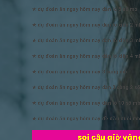
★ dự đoán ăn ngay hôm nay dàn lô 8 số mb
★ dự đoán ăn ngay hôm nay dàn lô xiên 2 m
★ dự đoán ăn ngay hôm nay dàn lô xiên 3 m
★ dự đoán ăn ngay hôm nay dàn lô xiên 4 m
★ dự đoán ăn ngay hôm nay 3 càng mb
★ dự đoán ăn ngay hôm nay dàn 3 càng 2 s
★ dự đoán ăn ngay hôm nay dàn lô 10 số m
★ dự đoán ăn ngay hôm nay đề đầu đuôi m
soi cầu giờ và