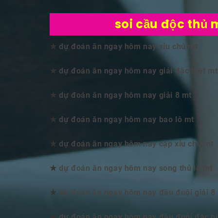
soi cầu độc thủ 
★
dự đoán ăn ngay hôm nay xỉu chủ mt
★
dự đoán ăn ngay hôm nay giải đặc biệt mt
★
dự đoán ăn ngay hôm nay giải 8 mt
★
dự đoán ăn ngay hôm nay bao lô mt
★
dự đoán ăn ngay hôm nay cặp xỉu chủ mt
★
dự đoán ăn ngay hôm nay song thủ lô mt
★
dự đoán ăn ngay hôm nay đầu đuôi giải 8
★
dự đoán ăn ngay hôm nay đầu đuôi đặc bi