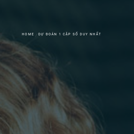
HOME
DỰ ĐOÁN 1 CẶP SỐ DUY NHẤT