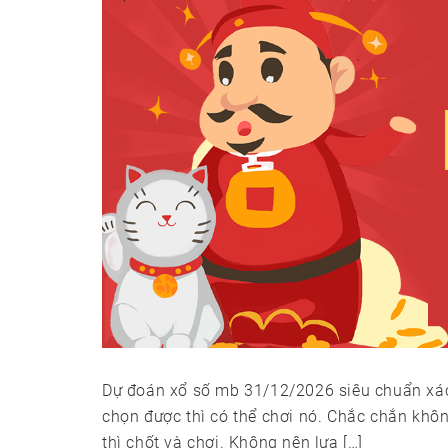
Dự đoán xổ số mb 31/12/2026 siêu chuẩn xá
chọn được thì có thể chơi nó. Chắc chắn khô
thì chốt và chơi. Không nên lựa […]