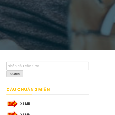
Search
CẦU CHUẨN 3 MIỀN
XSMB
XSMN