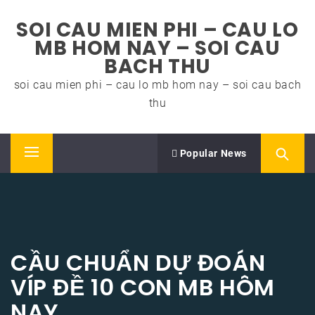
Skip
SOI CAU MIEN PHI – CAU LO
to
MB HOM NAY – SOI CAU
content
BACH THU
soi cau mien phi – cau lo mb hom nay – soi cau bach
thu
Popular News
Primary
Menu
CẦU CHUẨN DỰ ĐOÁN
VÍP ĐỀ 10 CON MB HÔM
NAY