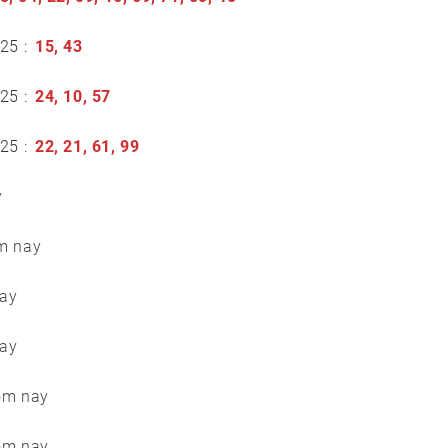
25 :
15, 43
25 :
24, 10, 57
25 :
22, 21, 61, 99
y
ôm nay
nay
nay
ôm nay
ôm nay