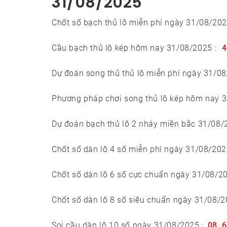
31/08/2025
Chốt số bạch thủ lô miễn phí ngày 31/08/202
Cầu bạch thủ lô kép hôm nay 31/08/2025 :
4
Dự đoán song thủ thủ lô miễn phí ngày 31/0
Phương pháp chơi song thủ lô kép hôm nay 
Dự đoán bạch thủ lô 2 nháy miền bắc 31/08/
Chốt số dàn lô 4 số miễn phí ngày 31/08/202
Chốt số dàn lô 6 số cực chuẩn ngày 31/08/2
Chốt số dàn lô 8 số siêu chuẩn ngày 31/08/2
Soi cầu dàn lô 10 số ngày 31/08/2025 :
08, 6