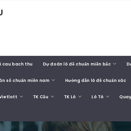
U
i cau bach thu
Dự đoán lô đề chuẩn miền bắc
D
án số chuẩn miền nam
Hướng dẫn lô đề chuẩn xác
Vietlott
TK Cầu
TK Lô
Lô Tô
Quay