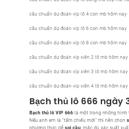
cầu chuẩn dự đoán víp lô 4 con mb hôm nay
cầu chuẩn dự đoán víp lô 6 con mb hôm nay
cầu chuẩn dự đoán víp lô 8 con mb hôm nay
cầu chuẩn dự đoán víp xiên 2 lô mb hôm nay
cầu chuẩn dự đoán víp xiên 3 lô mb hôm nay
cầu chuẩn dự đoán víp xiên 4 lô mb hôm nay
Bạch thủ lô 666 ngày
Bạch thủ lô VIP 666
là một trong những hình
Nếu anh em là “tấm chiếu mới” thì nên chọn
s
phương thức dễ
soi cầu
, mặc dù xác suất xuấ