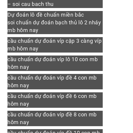
– soi cau bach thu
Dự đoán lô đề chuẩn miền bắc
soi chuẩn dự đoán bạch thủ lô 2 nháy
mb hôm nay
cầu chuẩn dự đoán víp cặp 3 càng víp
mb hôm nay
cầu chuẩn dự đoán víp lô 10 con mb
hôm nay
cầu chuẩn dự đoán víp đề 4 con mb
hôm nay
cầu chuẩn dự đoán víp đề 6 con mb
hôm nay
cầu chuẩn dự đoán víp đề 8 con mb
hôm nay
cầu chuẩn dự đoán víp đề 10 con mb