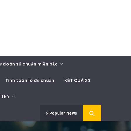
ự đoán số chuẩn miền bắc
Tính toán lô đề chuẩn
KẾT QUẢ XS
 thử
Popular News