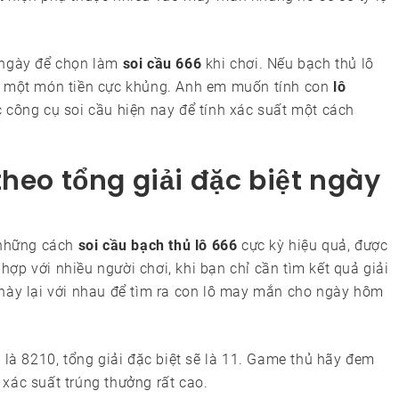
g ngày để chọn làm
soi cầu 666
khi chơi. Nếu bạch thủ lô
nh một món tiền cực khủng. Anh em muốn tính con
lô
 công cụ soi cầu hiện nay để tính xác suất một cách
theo tổng giải đặc biệt ngày
g những cách
soi cầu bạch thủ lô 666
cực kỳ hiệu quả, được
ợp với nhiều người chơi, khi bạn chỉ cần tìm kết quả giải
 này lại với nhau để tìm ra con lô may mắn cho ngày hôm
 là 8210, tổng giải đặc biệt sẽ là 11. Game thủ hãy đem
xác suất trúng thưởng rất cao.