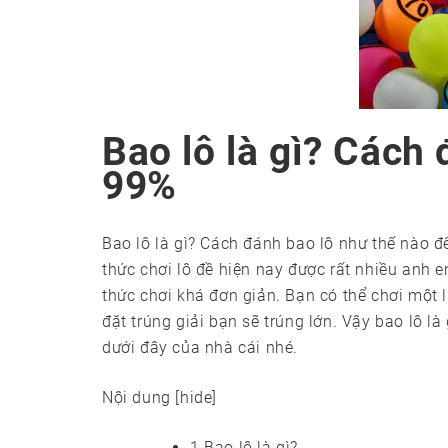
Bao lô là gì? Cách 
99%
Bao lô là gì? Cách đánh bao lô như thế nào đ
thức chơi lô đề hiện nay được rất nhiều anh e
thức chơi khá đơn giản. Bạn có thể chơi một 
đặt trúng giải bạn sẽ trúng lớn. Vậy bao lô l
dưới đây của nhà cái nhé.
Nội dung
[hide]
1
Bao lô là gì?