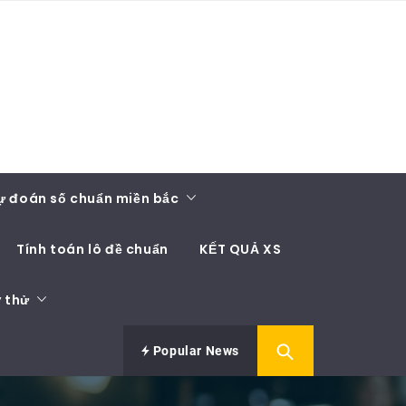
ự đoán số chuẩn miền bắc
Tính toán lô đề chuẩn
KẾT QUẢ XS
 thử
Popular News