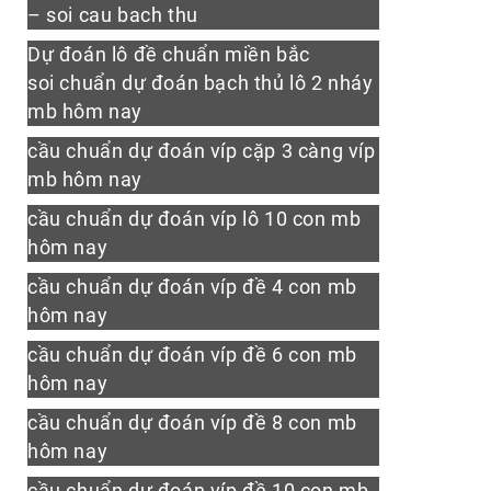
– soi cau bach thu
Dự đoán lô đề chuẩn miền bắc
soi chuẩn dự đoán bạch thủ lô 2 nháy
mb hôm nay
cầu chuẩn dự đoán víp cặp 3 càng víp
mb hôm nay
cầu chuẩn dự đoán víp lô 10 con mb
hôm nay
cầu chuẩn dự đoán víp đề 4 con mb
hôm nay
cầu chuẩn dự đoán víp đề 6 con mb
hôm nay
cầu chuẩn dự đoán víp đề 8 con mb
hôm nay
cầu chuẩn dự đoán víp đề 10 con mb