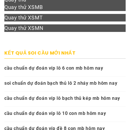
Quay thử XSMB
Quay thử XSMT
Quay thử XSMN
KẾT QUẢ SOI CẦU MỚI NHẤT
cầu chuẩn dự đoán víp lô 6 con mb hôm nay
soi chuẩn dự đoán bạch thủ lô 2 nháy mb hôm nay
cầu chuẩn dự đoán víp lô bạch thủ kép mb hôm nay
cầu chuẩn dự đoán víp lô 10 con mb hôm nay
cầu chuẩn dự đoán víp đề 8 con mb hôm nay