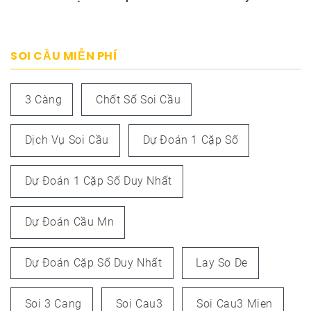
SOI CẦU MIỄN PHÍ
3 Càng
Chốt Số Soi Cầu
Dịch Vụ Soi Cầu
Dự Đoán 1 Cặp Số
Dự Đoán 1 Cặp Số Duy Nhất
Dự Đoán Cầu Mn
Dự Đoán Cặp Số Duy Nhất
Lay So De
Soi 3 Cang
Soi Cau3
Soi Cau3 Mien