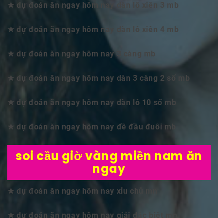
★ dự đoán ăn ngay hôm nay dàn lô xiên 3 mb
★ dự đoán ăn ngay hôm nay dàn lô xiên 4 mb
★ dự đoán ăn ngay hôm nay 3 càng mb
★ dự đoán ăn ngay hôm nay dàn 3 càng 2 số mb
★ dự đoán ăn ngay hôm nay dàn lô 10 số mb
★ dự đoán ăn ngay hôm nay đề đầu đuôi mb
soi cầu giờ vàng miền nam ăn
ngay
★ dự đoán ăn ngay hôm nay xỉu chủ mn
★ dự đoán ăn ngay hôm nay giải đặc biệt mn