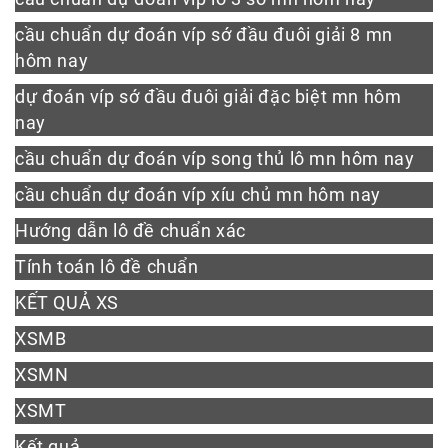
cầu chuẩn dự đoán víp sớ đầu đuôi giải 8 mn
hôm nay
dự đoán víp sớ đầu đuôi giải đặc biệt mn hôm
nay
cầu chuẩn dự đoán víp song thủ lô mn hôm nay
cầu chuẩn dự đoán víp xíu chủ mn hôm nay
Hướng dẫn lô đề chuẩn xác
Tính toán lô đề chuẩn
KẾT QUẢ XS
XSMB
XSMN
XSMT
Kết quả