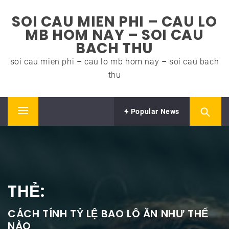
Skip
SOI CAU MIEN PHI – CAU LO
to
MB HOM NAY – SOI CAU
content
BACH THU
soi cau mien phi – cau lo mb hom nay – soi cau bach
thu
Popular News
Primary
Menu
THẺ:
CÁCH TÍNH TỶ LỆ BAO LÔ ĂN NHƯ THẾ
NÀO