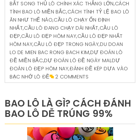
BẮT SONG THỦ LÔ CHÍNH XÁC THẮNG LỚN
,
CÁCH
TÍNH BAO LÔ MIỀN BẮC
,
CÁCH TÍNH TỶ LỆ BAO LÔ
ĂN NHƯ THẾ NÀO
,
CẦU LÔ CHẠY ỔN ĐỊNH
NHẤT
,
CẦU LÔ ĐANG CHẠY DÀI NHẤT
,
CẦU LÔ
ĐẸP
,
CẦU LÔ ĐẸP HÔM NAY
,
CẦU LÔ ĐẸP NHẤT
HÔM NAY
,
CẦU LÔ ĐẸP TRONG NGÀY
,
DU DOAN
LO DE MIEN BAC RONG BACH KIM
,
DỰ ĐOÁN LÔ
ĐỀ MIỀN BẮC
,
DỰ ĐOÁN LÔ ĐỀ NGÀY MAI
,
DỰ
ĐOÁN LÔ ĐẸP HÔM NAY
,
ĐÁNH ĐỀ KÉP DỰA VÀO
BẠC NHỚ LÔ ĐỀ
2 COMMENTS
BAO LÔ LÀ GÌ? CÁCH ĐÁNH
BAO LÔ DỄ TRÚNG 99%