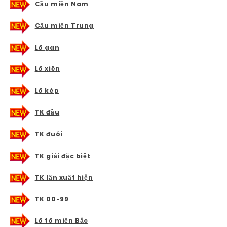
Cầu miền Nam
Cầu miền Trung
Lô gan
Lô xiên
Lô kép
TK đầu
TK đuôi
TK giải đặc biệt
TK lần xuất hiện
TK 00-99
Lô tô miền Bắc