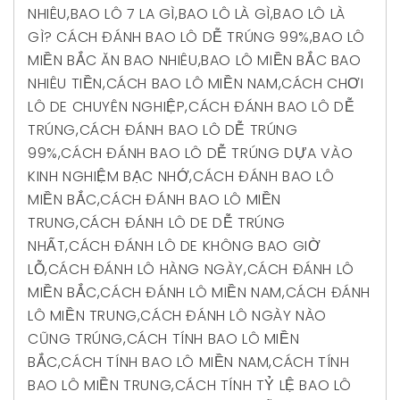
NHIÊU
,
BAO LÔ 7 LA GÌ
,
BAO LÔ LÀ GÌ
,
BAO LÔ LÀ
GÌ? CÁCH ĐÁNH BAO LÔ DỄ TRÚNG 99%
,
BAO LÔ
MIỀN BẮC ĂN BAO NHIÊU
,
BAO LÔ MIỀN BẮC BAO
NHIÊU TIỀN
,
CÁCH BAO LÔ MIỀN NAM
,
CÁCH CHƠI
LÔ DE CHUYÊN NGHIỆP
,
CÁCH ĐÁNH BAO LÔ DỄ
TRÚNG
,
CÁCH ĐÁNH BAO LÔ DỄ TRÚNG
99%
,
CÁCH ĐÁNH BAO LÔ DỄ TRÚNG DỰA VÀO
KINH NGHIỆM BẠC NHỚ
,
CÁCH ĐÁNH BAO LÔ
MIỀN BẮC
,
CÁCH ĐÁNH BAO LÔ MIỀN
TRUNG
,
CÁCH ĐÁNH LÔ DE DỄ TRÚNG
NHẤT
,
CÁCH ĐÁNH LÔ DE KHÔNG BAO GIỜ
LỖ
,
CÁCH ĐÁNH LÔ HÀNG NGÀY
,
CÁCH ĐÁNH LÔ
MIỀN BẮC
,
CÁCH ĐÁNH LÔ MIỀN NAM
,
CÁCH ĐÁNH
LÔ MIỀN TRUNG
,
CÁCH ĐÁNH LÔ NGÀY NÀO
CŨNG TRÚNG
,
CÁCH TÍNH BAO LÔ MIỀN
BẮC
,
CÁCH TÍNH BAO LÔ MIỀN NAM
,
CÁCH TÍNH
BAO LÔ MIỀN TRUNG
,
CÁCH TÍNH TỶ LỆ BAO LÔ