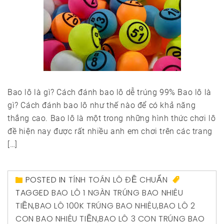
Bao lô là gì? Cách đánh bao lô dễ trúng 99% Bao lô là
gì? Cách đánh bao lô như thế nào để có khả năng
thắng cao. Bao lô là một trong những hình thức chơi lô
đề hiện nay được rất nhiều anh em chơi trên các trang
[…]
POSTED IN
TÍNH TOÁN LÔ ĐỀ CHUẨN
TAGGED
BAO LÔ 1 NGÀN TRÚNG BAO NHIÊU
TIỀN
,
BAO LÔ 100K TRÚNG BAO NHIÊU
,
BAO LÔ 2
CON BAO NHIÊU TIỀN
,
BAO LÔ 3 CON TRÚNG BAO