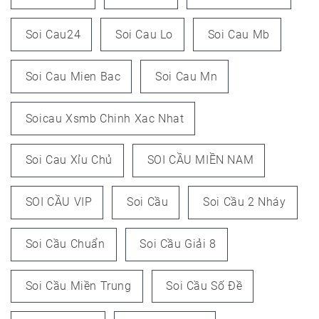
Soi Cau24
Soi Cau Lo
Soi Cau Mb
Soi Cau Mien Bac
Soi Cau Mn
Soicau Xsmb Chinh Xac Nhat
Soi Cau Xỉu Chủ
SOI CẦU MIỀN NAM
SOI CẦU VIP
Soi Cầu
Soi Cầu 2 Nháy
Soi Cầu Chuẩn
Soi Cầu Giải 8
Soi Cầu Miền Trung
Soi Cầu Số Đề