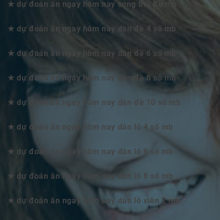
★ dự đoán ăn ngay hôm nay song thủ đề mb
★ dự đoán ăn ngay hôm nay dàn đề 4 số mb
★ dự đoán ăn ngay hôm nay dàn đề 6 số mb
★ dự đoán ăn ngay hôm nay dàn đề 8 số mb
★ dự đoán ăn ngay hôm nay dàn đề 10 số mb
★ dự đoán ăn ngay hôm nay dàn lô 4 số mb
★ dự đoán ăn ngay hôm nay dàn lô 6 số mb
★ dự đoán ăn ngay hôm nay dàn lô 8 số mb
★ dự đoán ăn ngay hôm nay dàn lô xiên 2 mb