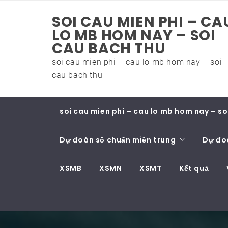
Skip
SOI CAU MIEN PHI – CA
to
LO MB HOM NAY – SOI
content
CAU BACH THU
soi cau mien phi – cau lo mb hom nay – soi
cau bach thu
soi cau mien phi – cau lo mb hom nay – so
Dự đoán số chuẩn miền trung
Dự đo
XSMB
XSMN
XSMT
Kết quả