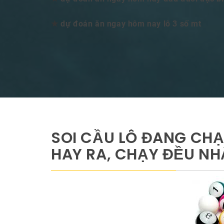
★
dự đoán ăn ngay hôm nay lô 3 số mt
SOI CẦU LÔ ĐANG CHẠY
HAY RA, CHẠY ĐỀU N