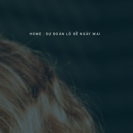
HOME
DỰ ĐOÁN LÔ ĐỀ NGÀY MAI