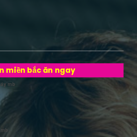
án miền bắc ăn ngay
háy mb
p mb