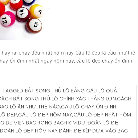
ô hay ra, chạy đều nhất hôm nay Cầu lô đẹp là cầu như thế
hạy ổn định nhất ngày hôm nay, cầu lô đẹp chạy ổn định
TAGGED
BẮT SONG THỦ LÔ BẰNG CẦU LÔ QUẢ
CÁCH BẮT SONG THỦ LÔ CHÍNH XÁC THẮNG LỚN
,
CÁCH
 BAO LÔ ĂN NHƯ THẾ NÀO
,
CẦU LÔ CHẠY ỔN ĐỊNH
LÔ ĐẸP
,
CẦU LÔ ĐẸP HÔM NAY
,
CẦU LÔ ĐẸP NHẤT HÔM
O DE MIEN BAC RONG BACH KIM
,
DỰ ĐOÁN LÔ ĐỀ
ĐOÁN LÔ ĐẸP HÔM NAY
,
ĐÁNH ĐỀ KÉP DỰA VÀO BẠC